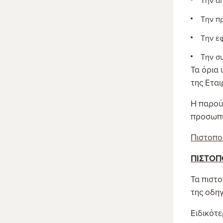
Την α
Την π
Την ε
Την σ
Τα όρια
της Εται
Η παρούσ
προσωπικ
Πιστοποι
ΠΙΣΤΟΠ
Τα πιστο
της οδηγ
Ειδικότε