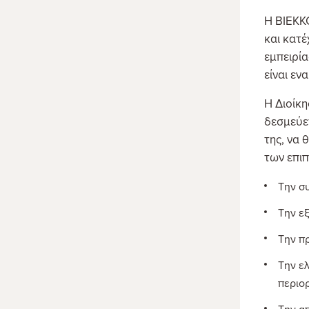
Η ΒΙΕΚΚ
και κατέ
εμπειρία
είναι εν
H Διοίκη
δεσμεύετ
της, να 
των επι
Την σ
Την ε
Την π
Την ε
περιο