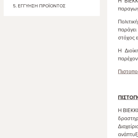
Η ΒΙΕΚΚ
5. ΕΓΓΥΗΣΗ ΠΡΟΪΟΝΤΟΣ
παραγωγ
Πολιτική
παράγει
στόχος ε
Η Διοίκ
παρέχοντ
Πιστοποι
ΠΙΣΤΟΠΟ
Η ΒΙΕΚΚΟ
δραστηρ
Διαχείρ
ανάπτυξ