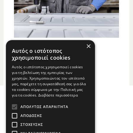
×
Αυτός ο ιστότοπος
χρησιμοποιεί cookies
Αυτός ο ιστότοπος χρησιμοποιεί cookies
για τη βελτίωση της εμπειρίας των
χρηστών. Χρησιμοποιώντας τον ιστότοπό
μας, παρέχετε τη συγκατάθεσή σας για όλα
Βατερό, Κοζάνη Τ.Κ. 501 00
τα cookies σύμφωνα με την Πολιτική μας
για τα cookies.
Διαβάστε περισσότερα
+30 24610 95521
ΑΠΟΛΎΤΩΣ ΑΠΑΡΑΊΤΗΤΑ
viekko@viekko.gr
ΑΠΌΔΟΣΗΣ
DOWNLOADS
ΣΤΌΧΕΥΣΗΣ